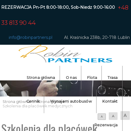
+48
REZERWACJA Pn-Pt 8:00-18:00, Sob-Niedz 9:00-16:00
33 813 90 44
info@robinpartners.pl
Al. Kraśnicka 238b, 20-718 Lublin
Strona główna
O nas
Flota
Trasa
Dolnośląski
Cennik
Wynajem autobusów
Kontakt
Strona główna
/
Strona główna
/
Szkolenia dla placówek medycznych
Lubelskie
A
A
A
Łódzkie
Szkolenia dla placówek
Rezerwacja
Mazowiecki