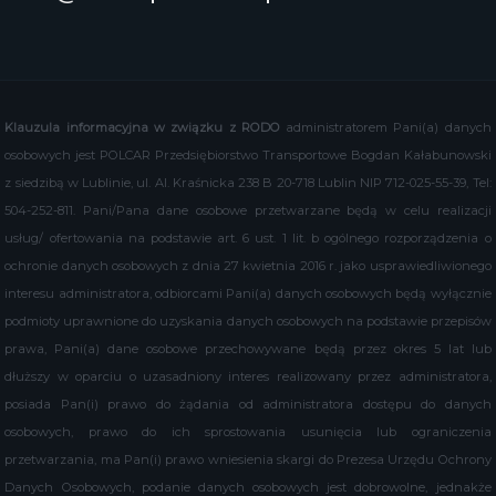
Klauzula informacyjna w związku z RODO
administratorem Pani(a) danych
osobowych jest POLCAR Przedsiębiorstwo Transportowe Bogdan Kałabunowski
z siedzibą w Lublinie, ul. Al. Kraśnicka 238 B 20-718 Lublin NIP 712-025-55-39, Tel:
504-252-811. Pani/Pana dane osobowe przetwarzane będą w celu realizacji
usług/ ofertowania na podstawie art. 6 ust. 1 lit. b ogólnego rozporządzenia o
ochronie danych osobowych z dnia 27 kwietnia 2016 r. jako usprawiedliwionego
interesu administratora, odbiorcami Pani(a) danych osobowych będą wyłącznie
podmioty uprawnione do uzyskania danych osobowych na podstawie przepisów
prawa, Pani(a) dane osobowe przechowywane będą przez okres 5 lat lub
dłuższy w oparciu o uzasadniony interes realizowany przez administratora,
posiada Pan(i) prawo do żądania od administratora dostępu do danych
osobowych, prawo do ich sprostowania usunięcia lub ograniczenia
przetwarzania, ma Pan(i) prawo wniesienia skargi do Prezesa Urzędu Ochrony
Danych Osobowych, podanie danych osobowych jest dobrowolne, jednakże