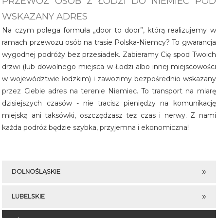
PRZEWÓZ OSÓB Z ŁODZI DO NIEMIEC POD
WSKAZANY ADRES
Na czym polega formuła „door to door”, którą realizujemy w
ramach przewozu osób na trasie Polska-Niemcy? To gwarancja
wygodnej podróży bez przesiadek. Zabieramy Cię spod Twoich
drzwi (lub dowolnego miejsca w Łodzi albo innej miejscowości
w województwie łodzkim) i zawozimy bezpośrednio wskazany
przez Ciebie adres na terenie Niemiec. To transport na miarę
dzisiejszych czasów - nie tracisz pieniędzy na komunikację
miejską ani taksówki, oszczędzasz też czas i nerwy. Z nami
każda podróż będzie szybka, przyjemna i ekonomiczna!
DOLNOŚLĄSKIE
LUBELSKIE