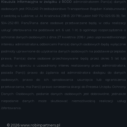
Klauzula informacyjna w związku z RODO
administratorem Pani(a) danych
osobowych jest POLCAR Przedsiębiorstwo Transportowe Bogdan Kałabunowski
z siedzibą w Lublinie, ul. Al. Kraśnicka 238 B 20-718 Lublin NIP 712-025-55-39, Tel:
504-252-811. Pani/Pana dane osobowe przetwarzane będą w celu realizacji
usług/ ofertowania na podstawie art. 6 ust. 1 lit. b ogólnego rozporządzenia o
ochronie danych osobowych z dnia 27 kwietnia 2016 r. jako usprawiedliwionego
interesu administratora, odbiorcami Pani(a) danych osobowych będą wyłącznie
podmioty uprawnione do uzyskania danych osobowych na podstawie przepisów
prawa, Pani(a) dane osobowe przechowywane będą przez okres 5 lat lub
dłuższy w oparciu o uzasadniony interes realizowany przez administratora,
posiada Pan(i) prawo do żądania od administratora dostępu do danych
osobowych, prawo do ich sprostowania usunięcia lub ograniczenia
przetwarzania, ma Pan(i) prawo wniesienia skargi do Prezesa Urzędu Ochrony
Danych Osobowych, podanie danych osobowych jest dobrowolne, jednakże
niepodanie danych może skutkować niemożliwością realizacji usług
/ofertowania.
© 2026 www.robinpartners.pl