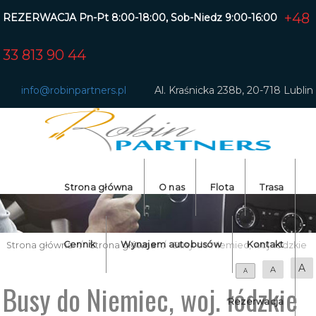
+48
REZERWACJA Pn-Pt 8:00-18:00, Sob-Niedz 9:00-16:00
33 813 90 44
info@robinpartners.pl
Al. Kraśnicka 238b, 20-718 Lublin
Strona główna
O nas
Flota
Trasa
Dolnośląski
Cennik
Wynajem autobusów
Kontakt
Strona główna
/
Strona główna
/
Busy do Niemiec, woj. łódzkie
Lubelskie
A
A
A
Busy do Niemiec, woj. łódzkie
Łódzkie
Rezerwacja
Mazowiecki