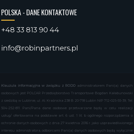
POLSKA - DANE KONTAKTOWE
+48 33 813 90 44
info@robinpartners.pl
Klauzula informacyjna w związku z RODO
administratorem Pani(a) danych
osobowych jest POLCAR Przedsiębiorstwo Transportowe Bogdan Kałabunowski
z siedzibą w Lublinie, ul. Al. Kraśnicka 238 B 20-718 Lublin NIP 712-025-55-39, Tel:
504-252-811. Pani/Pana dane osobowe przetwarzane będą w celu realizacji
usług/ ofertowania na podstawie art. 6 ust. 1 lit. b ogólnego rozporządzenia o
ochronie danych osobowych z dnia 27 kwietnia 2016 r. jako usprawiedliwionego
interesu administratora, odbiorcami Pani(a) danych osobowych będą wyłącznie