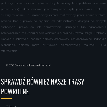
podmioty uprawnione do uzyskania danych osobowych na podstawie przepisów
prawa, Pani(a) dane osobowe przechowywane będą przez okres 5 lat lub
dłuższy w oparciu o uzasadniony interes realizowany przez administratora,
posiada Pan(i) prawo do żądania od administratora dostępu do danych
osobowych, prawo do ich sprostowania usunięcia lub ograniczenia
przetwarzania, ma Pan(i) prawo wniesienia skargi do Prezesa Urzędu Ochrony
Danych Osobowych, podanie danych osobowych jest dobrowolne, jednakże
niepodanie danych może skutkować niemożliwością realizacji usług
/ofertowania.
© 2026 www.robinpartners.pl
SPRAWDŹ RÓWNIEŻ NASZE TRASY
POWROTNE
Oferta