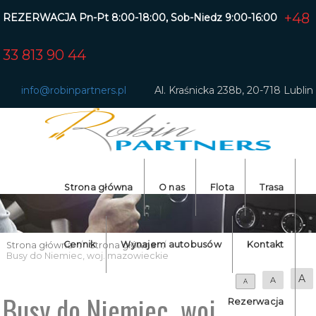
+48
REZERWACJA Pn-Pt 8:00-18:00, Sob-Niedz 9:00-16:00
33 813 90 44
info@robinpartners.pl
Al. Kraśnicka 238b, 20-718 Lublin
Strona główna
O nas
Flota
Trasa
Dolnośląski
Cennik
Wynajem autobusów
Kontakt
Strona główna
/
Strona główna
/
Busy do Niemiec, woj. mazowieckie
Lubelskie
A
A
A
Łódzkie
Busy do Niemiec, woj.
Rezerwacja
Mazowiecki